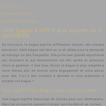
Bijoux en or
Bijoux sur mesure
Accessoires de mode
Une bague à offrir aux autres ou à
soi-même
De nos jours, la bague signifie différentes choses, elle marque
une union. Cette bague est faite en or et idéale pour la demande
en mariage ou des fiançailles. Elle porte une grande importance
aux donneurs et aux destinataires car elle existe en plusieurs
choix et gammes. Il faut bien choisir la bague la plus adaptée à
votre femme afin de donner votre engagement et votre amour
pour elle. Y-a-t-il des conseils à aborder si vous prétendez à
acheter une bague ?
Que signifie une bague pour une personne ?
Une bague signifie beaucoup de choses pour son destinataire.
Mais les occasions peuvent changer son modèle et sa couleur.